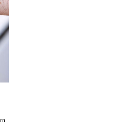
s
ern