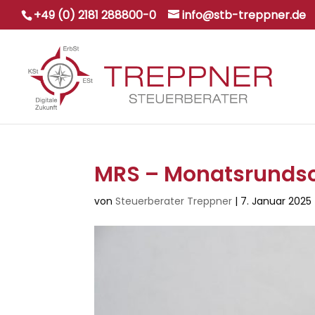
+49 (0) 2181 288800-0
info@stb-treppner.de
MRS – Monatsrundsc
von
Steuerberater Treppner
|
7. Januar 2025